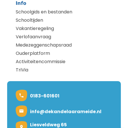
Info
Schoolgids en bestanden
Schooltijden
Vakantieregeling
Verlofaanvraag
Medezeggenschapsraad
Ouderplatform
Activiteitencommissie
TriVia
0183-601601
info@dekandelaarameide.nl
Liesveldweg 65